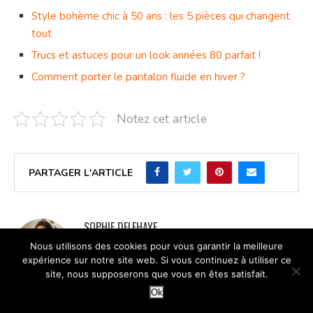
Style bohème chic à 50 ans : les 5 pièces qui changent
tout
Trucs et astuces pour un look années 80 parfait !
Comment porter le pantalon fluide en hiver ?
Notez cet article
PARTAGER L'ARTICLE
SOPHIE DELEHAYE
Nous utilisons des cookies pour vous garantir la meilleure
Moi, Sophie, j'écris sur la mode, la beauté et
expérience sur notre site web. Si vous continuez à utiliser ce
les gestes simples qui changent une routine
site, nous supposerons que vous en êtes satisfait.
sans la rendre compliquée. J'ai appris à tester les conseils
Ok
avant de les recommander, surtout quand ils touchent au