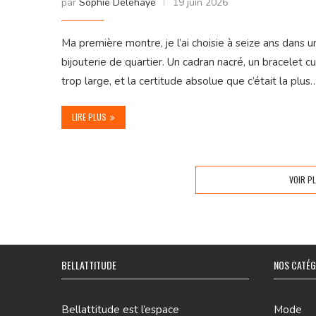
par
Sophie Delehaye
19 juin 2026
Ma première montre, je l’ai choisie à seize ans dans u
bijouterie de quartier. Un cadran nacré, un bracelet cu
trop large, et la certitude absolue que c’était la plus
LIRE PLUS
VOIR P
BELLATTITUDE
NOS CATÉG
Bellattitude est l’espace
Mode