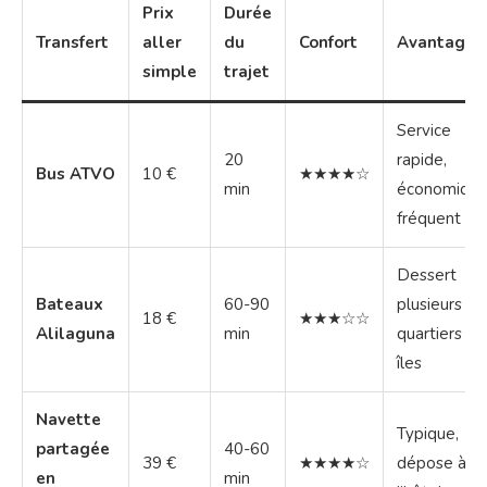
Prix
Durée
Transfert
aller
du
Confort
Avantages
simple
trajet
Service
20
rapide,
Bus ATVO
10 €
★★★★☆
min
économique
fréquent
Dessert
Bateaux
60-90
plusieurs
18 €
★★★☆☆
Alilaguna
min
quartiers et
îles
Navette
Typique,
partagée
40-60
39 €
★★★★☆
dépose à
en
min