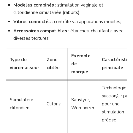
Modèles combinés
: stimulation vaginale et
clitoridienne simultanée (rabbits);
Vibros connectés
: contrôle via applications mobiles;
Accessoires compatibles
: étanches, chauffants, avec
diverses textures.
Exemple
Type de
Zone
Caractéristiq
de
vibromasseur
ciblée
principale
marque
Technologie
succion/air puls
Stimulateur
Satisfyer,
Clitoris
pour une
clitoridien
Womanizer
stimulation
précise