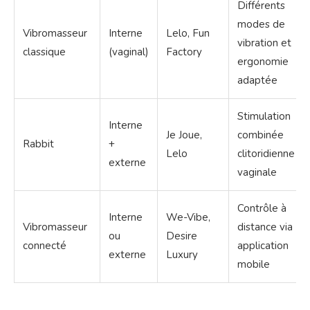
Différents
modes de
Vibromasseur
Interne
Lelo, Fun
vibration et
classique
(vaginal)
Factory
ergonomie
adaptée
Stimulation
Interne
Je Joue,
combinée
Rabbit
+
Lelo
clitoridienne et
externe
vaginale
Contrôle à
Interne
We-Vibe,
Vibromasseur
distance via
ou
Desire
connecté
application
externe
Luxury
mobile