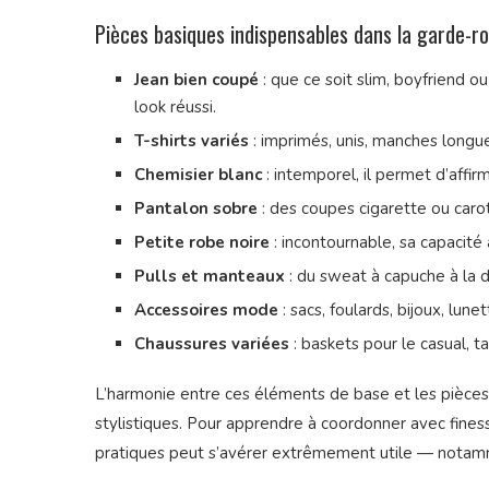
Pièces basiques indispensables dans la garde-ro
Jean bien coupé
: que ce soit slim, boyfriend o
look réussi.
T-shirts variés
: imprimés, unis, manches longue
Chemisier blanc
: intemporel, il permet d’affir
Pantalon sobre
: des coupes cigarette ou carott
Petite robe noire
: incontournable, sa capacité 
Pulls et manteaux
: du sweat à capuche à la d
Accessoires mode
: sacs, foulards, bijoux, lune
Chaussures variées
: baskets pour le casual, t
L’harmonie entre ces éléments de base et les pièces p
stylistiques. Pour apprendre à coordonner avec fines
pratiques peut s’avérer extrêmement utile — notam