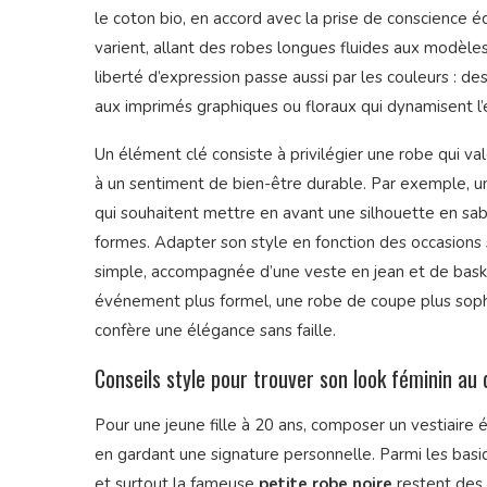
le coton bio, en accord avec la prise de conscience 
varient, allant des robes longues fluides aux modèles
liberté d’expression passe aussi par les couleurs : de
aux imprimés graphiques ou floraux qui dynamisent l
Un élément clé consiste à privilégier une robe qui valo
à un sentiment de bien-être durable. Par exemple, une
qui souhaitent mettre en avant une silhouette en sabl
formes. Adapter son style en fonction des occasions s
simple, accompagnée d’une veste en jean et de baske
événement plus formel, une robe de coupe plus soph
confère une élégance sans faille.
Conseils style pour trouver son look féminin au 
Pour une jeune fille à 20 ans, composer un vestiaire é
en gardant une signature personnelle. Parmi les basi
et surtout la fameuse
petite robe noire
restent des 