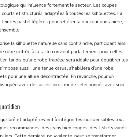
écologique qui influence fortement le secteur. Les coupes
 courts et structurés, adaptées à toutes les silhouettes. La
s teintes pastel légères pour refléter la douceur printanière,
’ensemble.
rise la silhouette naturelle sans contraindre, participant ainsi
 robe cintrée à la taille convient parfaitement pour celles
ier, tandis qu’une robe trapèze sera idéale pour équilibrer les
’impose aussi : une tenue casual s’habillera d’une robe
ts pour une allure décontractée. En revanche, pour un
istiquée avec des accessoires mode sélectionnés avec soin
quotidien
quilibré et adapté revient à intégrer les indispensables tout
ques recommandés, des jeans bien coupés, des t-shirts variés,
piliers. Cette dernière, polyvalente, peut se transformer